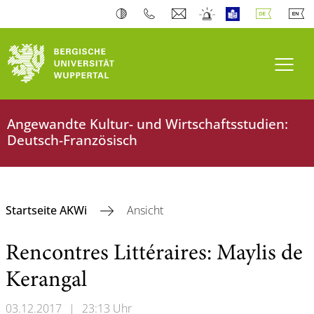
Navi
Angewandte Kultur- und Wirtschaftsstudien:
Deutsch-Französisch
Startseite AKWi
Ansicht
Rencontres Littéraires: Maylis de
Kerangal
03.12.2017
|
23:13 Uhr