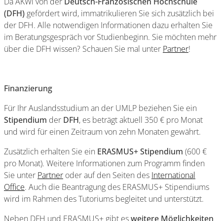
Da AKWi von der
Deutsch-Französischen Hochschule
(DFH)
gefördert wird, immatrikulieren Sie sich zusätzlich bei
der DFH. Alle notwendigen Informationen dazu erhalten Sie
im Beratungsgespräch vor Studienbeginn. Sie möchten mehr
über die DFH wissen? Schauen Sie mal unter
Partner
!
Finanzierung
Für Ihr Auslandsstudium an der UMLP beziehen Sie ein
Stipendium
der
DFH
, es beträgt aktuell 350 € pro Monat
und wird für einen Zeitraum von zehn Monaten gewährt.
Zusätzlich erhalten Sie ein
ERASMUS+ Stipendium
(600 €
pro Monat). Weitere Informationen zum Programm finden
Sie unter
Partner
oder auf den Seiten des
I
nternational
Office
. Auch die Beantragung des ERASMUS+ Stipendiums
wird im Rahmen des Tutoriums begleitet und unterstützt.
Neben DFH und ERASMUS+ gibt es
weitere Möglichkeiten