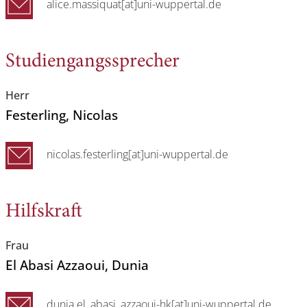
alice.massiquat[at]uni-wuppertal.de
Studiengangssprecher
Herr
Festerling
, Nicolas
nicolas.festerling[at]uni-wuppertal.de
Hilfskraft
Frau
El Abasi Azzaoui
, Dunia
dunia.el_abasi_azzaoui-hk[at]uni-wuppertal.de