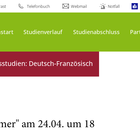
ast
Telefonbuch
Webmail
Notfall
start
Studienverlauf
Studienabschluss
Par
sstudien: Deutsch-Französisch
mer" am 24.04. um 18