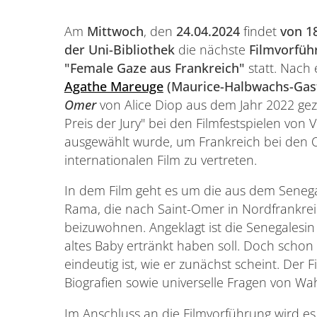
Am
Mittwoch
, den
24.04.2024
findet
von 18
der Uni-Bibliothek
die nächste
Filmvorfü
"Female Gaze aus Frankreich"
statt. Nach
Agathe Mareuge
(Maurice-Halbwachs-Gas
Omer
von Alice Diop aus dem Jahr 2022 gez
Preis der Jury" bei den Filmfestspielen v
ausgewählt wurde, um Frankreich bei den 
internationalen Film zu vertreten.
In dem Film geht es um die aus dem Seneg
Rama, die nach Saint-Omer in Nordfrankrei
beizuwohnen. Angeklagt ist die Senegalesin
altes Baby ertränkt haben soll. Doch schon f
eindeutig ist, wie er zunächst scheint. Der 
Biografien sowie universelle Fragen von Wa
Im Anschluss an die Filmvorführung wird e