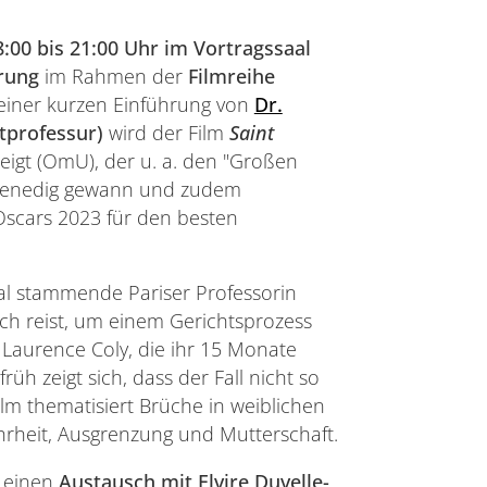
:00 bis 21:00 Uhr im Vortragssaal
hrung
im Rahmen der
Filmreihe
 einer kurzen Einführung von
Dr.
tprofessur)
wird der Film
Saint
eigt (OmU), der u. a. den "Großen
on Venedig gewann und zudem
Oscars 2023 für den besten
al stammende Pariser Professorin
ch reist, um einem Gerichtsprozess
 Laurence Coly, die ihr 15 Monate
rüh zeigt sich, dass der Fall nicht so
Film thematisiert Brüche in weiblichen
hrheit, Ausgrenzung und Mutterschaft.
s einen
Austausch mit Elvire Duvelle-